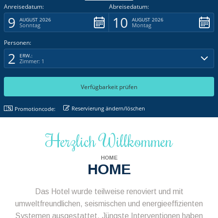
Anreisedatum:
Abreisedatum:
9
10
AUGUST 2026
AUGUST 2026
Sonntag
Montag
Personen:
2
ERW.:
Zimmer: 1
Reservierung ändern/löschen
Promotioncode:
Herzlich Willkommen
HOME
HOME
Das Hotel wurde teilweise renoviert und mit
umweltfreundlichen, seismischen und energieeffizienten
Systemen ausgestattet. Jüngste Interventionen haben