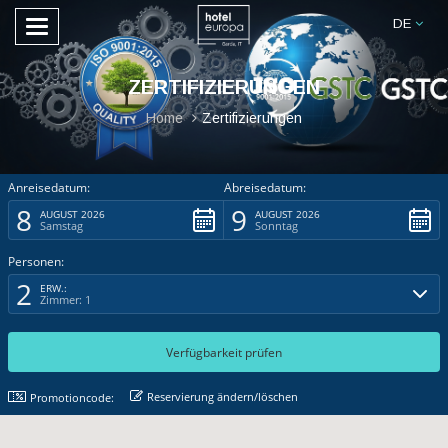
DE
ZERTIFIZIERUNGEN
Home
Zertifizierungen
Anreisedatum:
Abreisedatum:
8
9
AUGUST 2026
AUGUST 2026
Samstag
Sonntag
Personen:
2
ERW.:
Zimmer: 1
Reservierung ändern/löschen
Promotioncode: